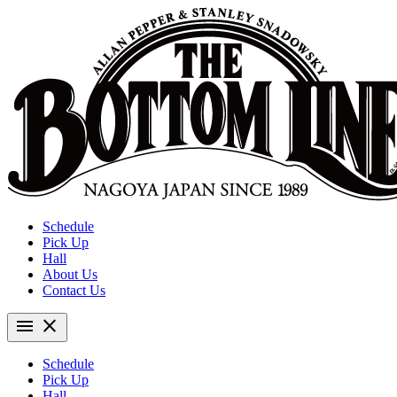
Schedule
Pick Up
Hall
About Us
Contact Us
menu
close
Schedule
Pick Up
Hall