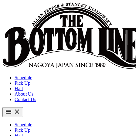
Schedule
Pick Up
Hall
About Us
Contact Us
menu
close
Schedule
Pick Up
Hall