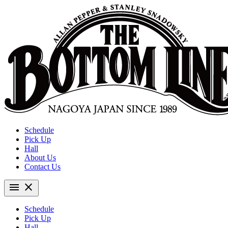
Schedule
Pick Up
Hall
About Us
Contact Us
menu
close
Schedule
Pick Up
Hall