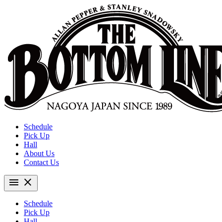
Schedule
Pick Up
Hall
About Us
Contact Us
menu
close
Schedule
Pick Up
Hall