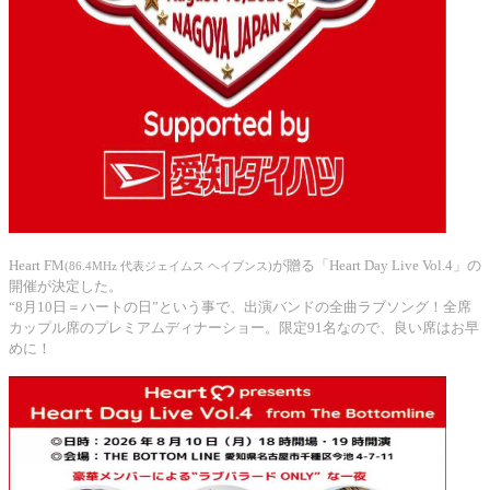
Heart FM
が贈る「Heart Day Live Vol.4」の
(86.4MHz 代表ジェイムス ヘイブンス)
開催が決定した。
“8月10日＝ハートの日”という事で、出演バンドの全曲ラブソング！全席
カップル席のプレミアムディナーショー。限定91名なので、良い席はお早
めに！