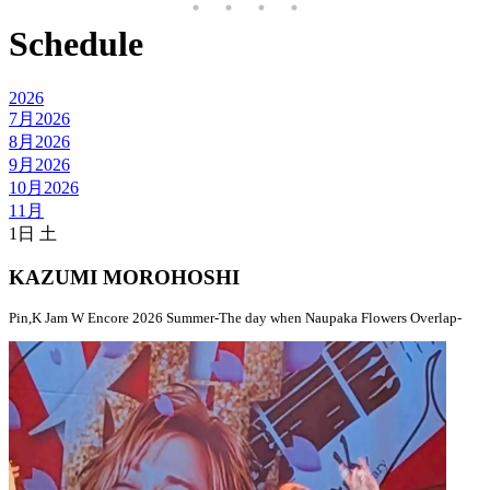
Schedule
2026
7月
2026
8月
2026
9月
2026
10月
2026
11月
1日
土
KAZUMI MOROHOSHI
Pin,K Jam W Encore 2026 Summer-The day when Naupaka Flowers Overlap-