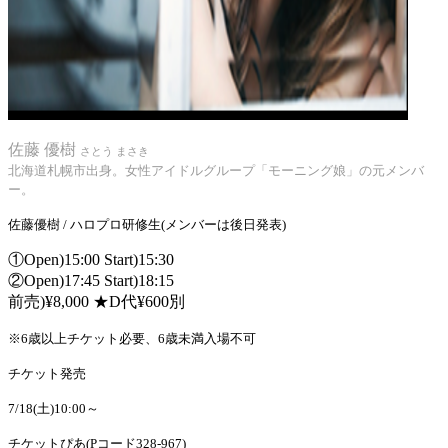
佐藤 優樹
さとう まさき
北海道札幌市出身。女性アイドルグループ「モーニング娘」の元メンバ
ー。
佐藤優樹 / ハロプロ研修生(メンバーは後日発表)
①Open)15:00 Start)15:30
②Open)17:45 Start)18:15
前売)¥8,000
★D代¥600別
※6歳以上チケット必要、6歳未満入場不可
チケット発売
7/18(土)10:00～
チケットぴあ(Pコード328-967)