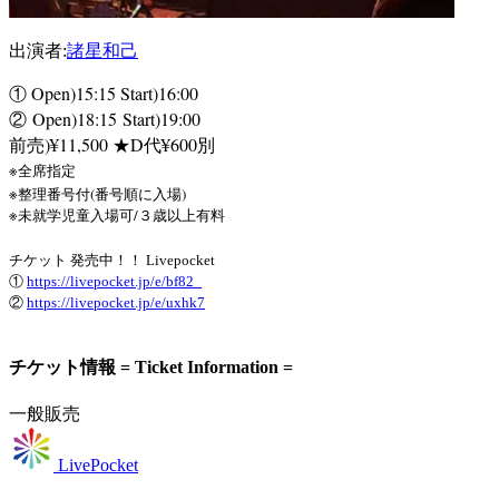
出演者:
諸星和己
① Open)15:15 Start)16:00
② Open)18:15 Start)19:00
前売)
¥11,500
★D代¥600別
※全席指定
※整理番号付(番号順に入場)
※未就学児童入場可/３歳以上有料
チケット 発売中！！
Livepocket
①
https://livepocket.jp/e/
bf82_
②
https://livepocket.jp/e/
uxhk7
チケット情報 = Ticket Information =
一般販売
LivePocket