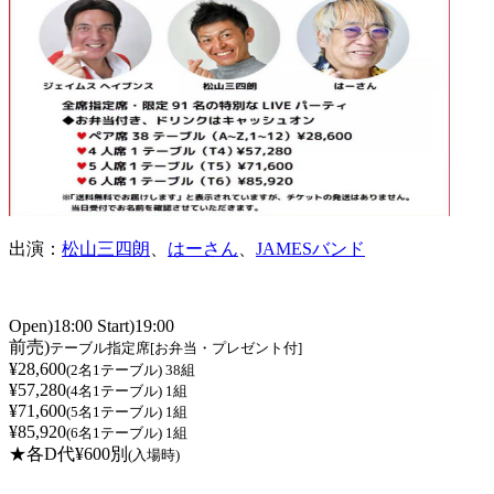
出演：
松山三四朗
、
はーさん
、
JAMESバンド
Open)18:00 Start)19:00
前売)
テーブル指定席[お弁当・プレゼント付]
¥28,600
(2名1テーブル) 38組
¥57,280
(4名1テーブル) 1組
¥71,600
(5名1テーブル) 1組
¥85,920
(6名1テーブル) 1組
★各D代¥600別
(入場時)