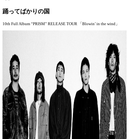
踊ってばかりの国
10th Full Album “PRISM” RELEASE TOUR 「Blowin’ in the wind」