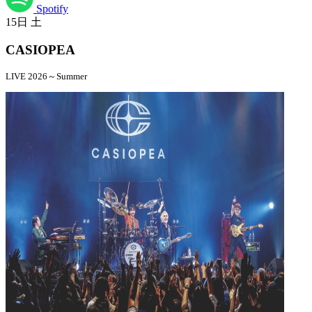
Spotify
15日
土
CASIOPEA
LIVE 2026～Summer