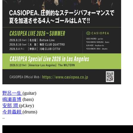
野呂一生
(guitar)
鳴瀬喜博
(bass)
安部 潤
(pf,key)
今井義頼
(drums)
–