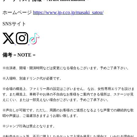
ホームページ
https://www.jp-r.co.jp/masaki_satou/
SNSサイト
備考 = NOTE =
※出演者、開場・開演時間などは変更になる場合もございます。予めご了承下さい。
※入場時、別途ドリンク代が必要です。
※会場の構造上、ファミリー席の設定はございません。 なお、女性専用エリアを設けま
す。また構造上、車椅子やお体の不自由なお客様をご案内できる場所は、ステージが見
えにくい、または一部見えない場合がございます。予めご了承下さい。
※声出しが可能です。ただし、周囲のお客様のご迷惑となるような声量での継続的な歌
唱や声援は、ご遠慮頂きますようお願い致します。
※ジャンプ行為は禁止となります。
※転売チケット等、不正に購入したチケットで入場を発見した場合は、いかなる理由が