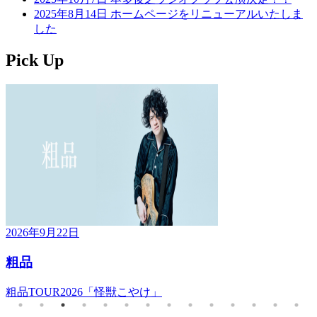
2025年8月14日
ホームページをリニューアルいたしま
した
Pick Up
k_ios
ar
2026年9月22日
粗品
粗品TOUR2026「怪獣こやけ」