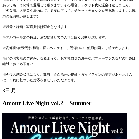
あっても、その場で退場して頂きます。その場合、チケット代の返金は致しません。
（各公演、入場口や場内にて、必要に応じて、チケットチェックを実施致します。ご協
力の程お願い致します）
※録音・録画・写真撮影は禁止となります。
※アルコール類の持込、及び飲酒しての入場は固くお断り致します。
※高輝度/扇形/円形/極端に長いペンライト、誘導灯のご使用は固くお断り致します。
※他のお客様のご迷惑となるような、お客様自身の派手なパフォーマンスなどの行為は
絶対にお止め下さい。
※今後の感染状況により、政府・各自治体の指針・ガイドラインの変更があった場合
は、それに基づいた対応をさせていただきます。
3日
月
Amour Live Night vol.2 – Summer